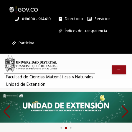
Pasar
al
contenido
principal
Directorio
Servicios
Linea
018000 - 914410
nacional
Institucional
Índices de transparencia
Participa
Menú m
Facultad de Ciencias Matemáticas y Naturales
Unidad de Extensión