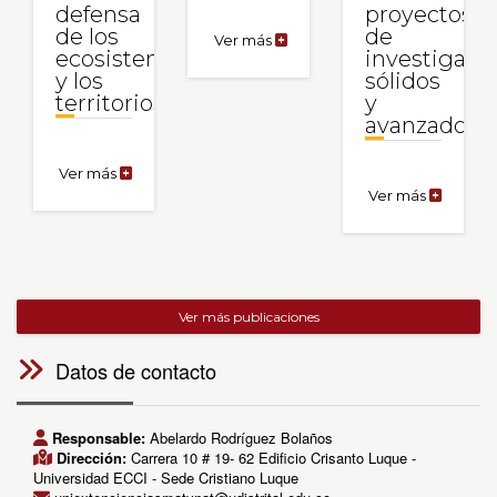
defensa
proyectos
de los
de
Ver más
Asistente
ecosistemas
investigaci
de
y los
sólidos
Tecnología
territorios
y
de
Conservación
avanzados.
Ver más
Becas
ORA
Ver más
Convocat
||
Consolid
AAdeAA-
Grant
CAJE
2026:
2026
Financia
-
de
Por
proyecto
Ver más publicaciones
la
de
defensa
investiga
Datos de contacto
de
sólidos
los
y
ecosistemas
avanzado
y
Responsable:
Abelardo Rodríguez Bolaños
los
Dirección:
Carrera 10 # 19- 62 Edificio Crisanto Luque -
territorios
Universidad ECCI - Sede Cristiano Luque