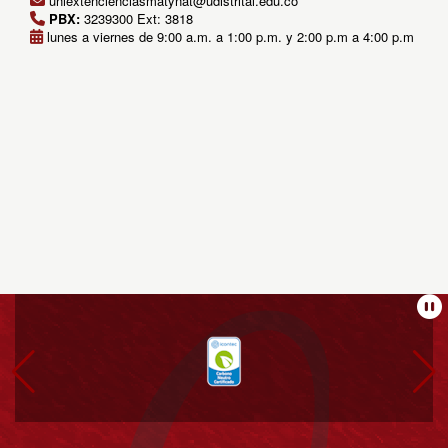
uniextencienciasmatynat@udistrital.edu.co
PBX:
3239300 Ext: 3818
lunes a viernes de 9:00 a.m. a 1:00 p.m. y 2:00 p.m a 4:00 p.m
Información
Pa
pie
de