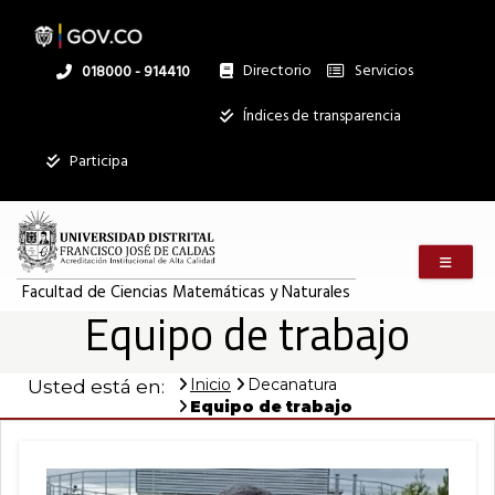
Pasar
al
contenido
principal
Directorio
Servicios
Linea
018000 - 914410
nacional
Institucional
Índices de transparencia
Participa
Menú m
Facultad de Ciencias Matemáticas y Naturales
Equipo de trabajo
Inicio
Decanatura
Usted está en:
Equipo de trabajo