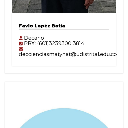
Favio Lopéz Botía
Decano
PBX: (601)3239300 3814
deccienciasmatynat@udistrital.edu.co