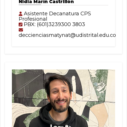
Nidia Marín Castrillón
Asistente Decanatura CPS
Profesional
PBX: (601)3239300 3803
deccienciasmatynat@udistrital.edu.co