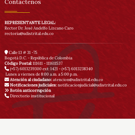
Contáctenos
REPRESENTANTE LEGAL:
Rector Dr. José Andelfo Lizcano Caro
rectoria@udistrital.edu.co
Calle 13 # 31 -75
Bogotá D.C. - República de Colombia
Código Postal:
111611 - 111611537
(+57) 6013239300
ext: 1421 - (+57) 6013238340
Lunes a viernes de 8:00 a.m. a 5:00 p.m.
Atención al ciudadano:
atencion@udistrital.edu.co
Notificaciones judiciales:
notificacionjudicial@udistrital.edu.co
Botón anticorrupción
Directorio institucional
© Copyright 2020 | Sitio creado y administrado por la Red de Datos