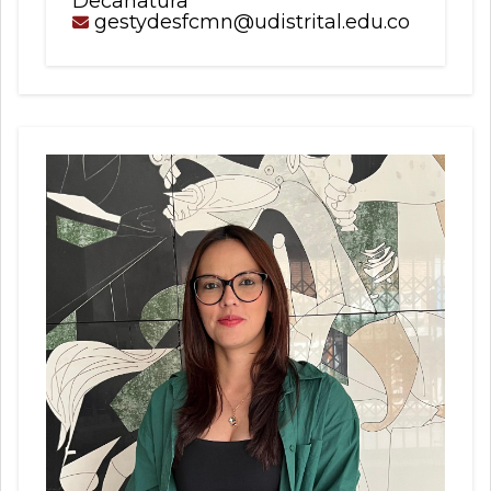
Decanatura
gestydesfcmn@udistrital.edu.co