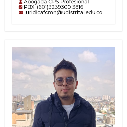
Abogada CPS Profesional
PBX: (601)3239300 3816
juridicafcmn@udistrital.edu.co