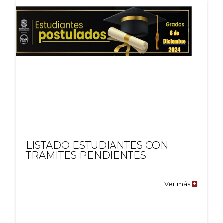
LISTADO ESTUDIANTES CON
TRAMITES PENDIENTES
Ver más
LISTADO
ESTUDIA
CON
TRAMITE
PENDIEN