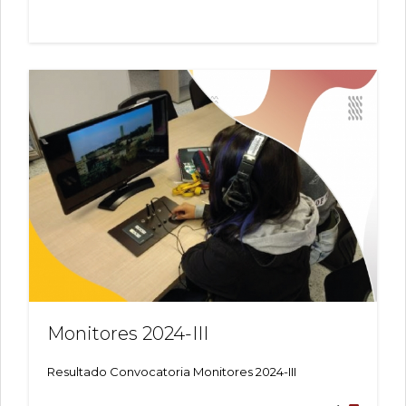
ESTUDIA
MERECE
AL
INCENTI
MATRICU
DE
HONOR
2024-
1
Monitores 2024-III
Resultado Convocatoria Monitores 2024-III