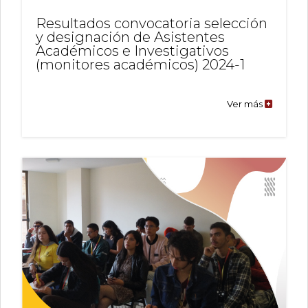
Resultados convocatoria selección
y designación de Asistentes
Académicos e Investigativos
(monitores académicos) 2024-1
Ver más
Resultad
convocat
selección
y
designac
de
Asistente
Académi
e
Investigat
(monitor
académic
2024-
1