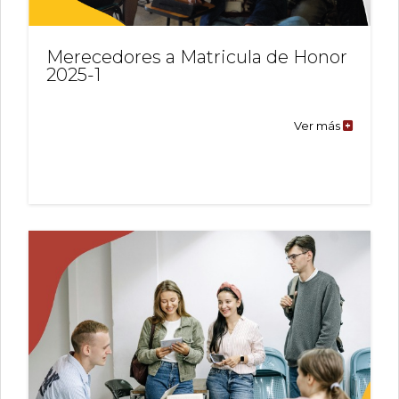
Merecedores a Matricula de Honor
2025-1
Ver más
Mereced
a
Matricula
de
Honor
2025-
1