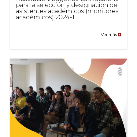
para la selección y designación de
asistentes académicos (monitores
académicos) 2024-1
Ver más
Resolució
Segunda
convocat
para
la
selección
y
designac
de
asistente
académi
(monitor
académic
2024-
1