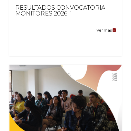
RESULTADOS CONVOCATORIA
MONITORES 2026-1
Ver más
RESULTA
CONVOC
MONITO
2026-
1