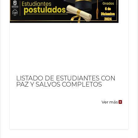
LISTADO DE ESTUDIANTES CON
PAZ Y SALVOS COMPLETOS
Ver más
LISTADO
DE
ESTUDIA
CON
PAZ
Y
SALVOS
COMPLE