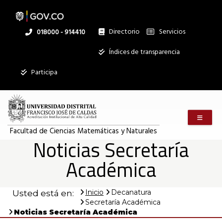
Pasar
al
contenido
principal
Directorio
Servicios
Linea
018000 - 914410
nacional
Institucional
Índices de transparencia
Participa
Menú m
Facultad de Ciencias Matemáticas y Naturales
Noticias Secretaría
Académica
Inicio
Decanatura
Usted está en:
Secretaría Académica
Noticias Secretaría Académica