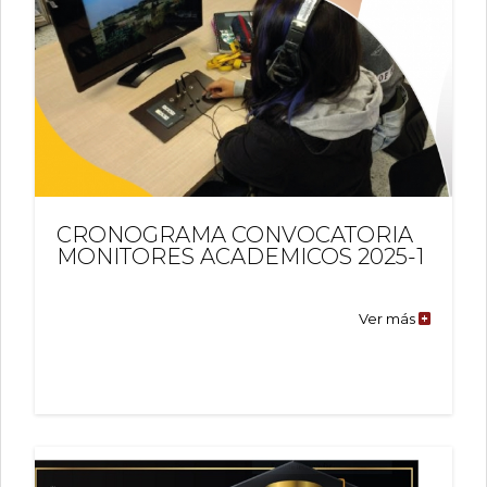
CRONOGRAMA CONVOCATORIA
MONITORES ACADEMICOS 2025-1
Ver más
CRONOG
CONVOC
MONITO
ACADEM
2025-
1