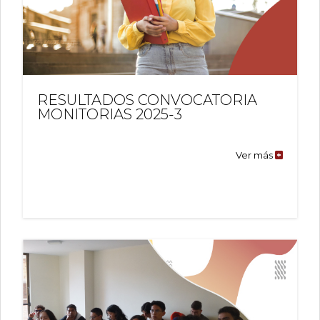
RESULTADOS CONVOCATORIA
MONITORIAS 2025-3
Ver más
RESULTA
CONVOC
MONITOR
2025-
3