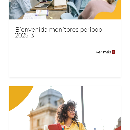
Bienvenida monitores periodo
2025-3
Ver más
Bienveni
monitore
periodo
2025-
3