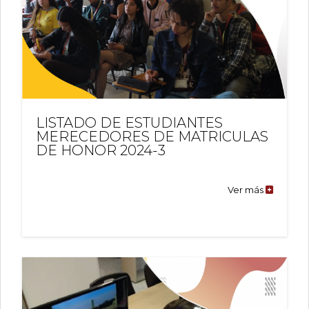
LISTADO DE ESTUDIANTES
MERECEDORES DE MATRICULAS
DE HONOR 2024-3
Ver más
LISTADO
DE
ESTUDIA
MERECE
DE
MATRICU
DE
HONOR
2024-
3