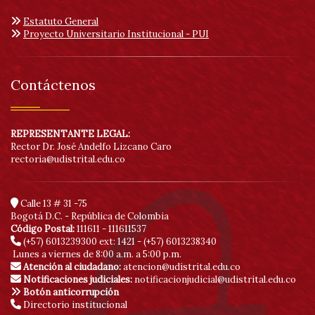
Estatuto General
Proyecto Universitario Institucional - PUI
Contáctenos
REPRESENTANTE LEGAL:
Rector Dr. José Andelfo Lizcano Caro
rectoria@udistrital.edu.co
Calle 13 # 31 -75
Bogotá D.C. - República de Colombia
Código Postal:
111611 - 111611537
(+57) 6013239300
ext: 1421 - (+57) 6013238340
Lunes a viernes de 8:00 a.m. a 5:00 p.m.
Atención al ciudadano:
atencion@udistrital.edu.co
Notificaciones judiciales:
notificacionjudicial@udistrital.edu.co
Botón anticorrupción
Directorio institucional