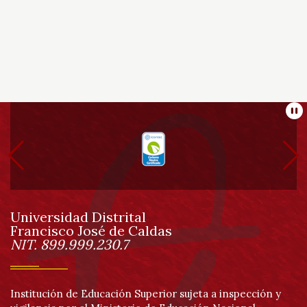
Información
Pa
pie
de
Universidad Distrital
página
Francisco José de Caldas
Información
NIT. 899.999.230.7
Institución de Educación Superior sujeta a inspección y