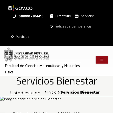
Pasar
al
contenido
principal
Directorio
Servicios
Linea
018000 - 914410
nacional
Institucional
Índices de transparencia
Participa
Menú m
Facultad de Ciencias Matemáticas y Naturales
Física
Servicios Bienestar
Inicio
Servicios Bienestar
Usted esta en: