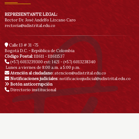
REPRESENTANTE LEGAL:
Rector Dr. José Andelfo Lizcano Caro
rectoria@udistrital.edu.co
Calle 13 # 31 -75
Bogotá D.C. - República de Colombia
Código Postal:
111611 - 111611537
(+57) 6013239300
ext: 1421 - (+57) 6013238340
Lunes a viernes de 8:00 a.m. a 5:00 p.m.
Atención al ciudadano:
atencion@udistrital.edu.co
Notificaciones judiciales:
notificacionjudicial@udistrital.edu.co
Botón anticorrupción
Directorio institucional
© Copyright 2020 | Sitio creado y administrado por la Red de Datos
UDNET | Vicerrectoría Académica
Ingreso publicadores
SDQS
Políticas de privacidad