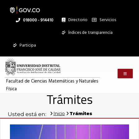
Pasar
al
contenido
principal
Directorio
Servicios
Linea
018000 - 914410
nacional
Institucional
Índices de transparencia
Participa
Menú m
Facultad de Ciencias Matemáticas y Naturales
Física
Trámites
Inicio
Trámites
Usted está en: