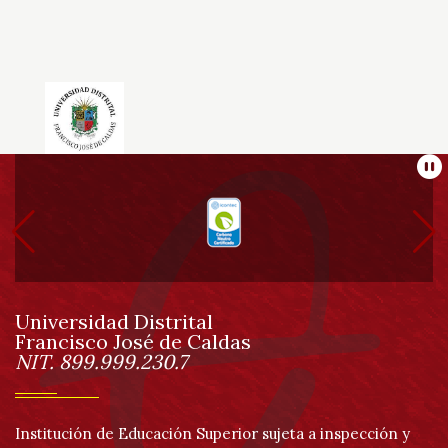
Información
Pa
pie
de
Universidad Distrital
página
Francisco José de Caldas
Información
NIT. 899.999.230.7
Institución de Educación Superior sujeta a inspección y