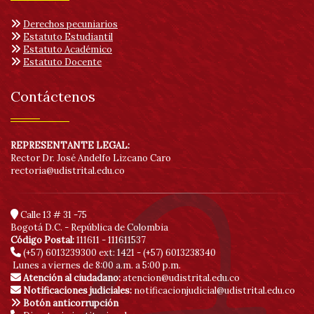
Derechos pecuniarios
Estatuto Estudiantil
Estatuto Académico
Estatuto Docente
Contáctenos
REPRESENTANTE LEGAL:
Rector Dr. José Andelfo Lizcano Caro
rectoria@udistrital.edu.co
Calle 13 # 31 -75
Bogotá D.C. - República de Colombia
Código Postal:
111611 - 111611537
(+57) 6013239300
ext: 1421 - (+57) 6013238340
Lunes a viernes de 8:00 a.m. a 5:00 p.m.
Atención al ciudadano:
atencion@udistrital.edu.co
Notificaciones judiciales:
notificacionjudicial@udistrital.edu.co
Botón anticorrupción