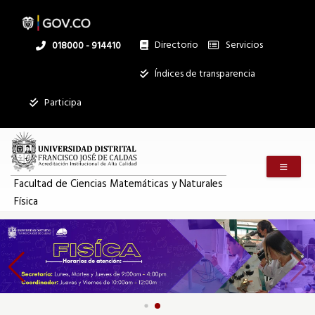
Pasar
al
contenido
principal
Directorio
Servicios
Linea
018000 - 914410
nacional
Institucional
Índices de transparencia
Participa
Menú m
Facultad de Ciencias Matemáticas y Naturales
Física