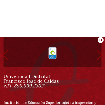
Información
Pa
pie
de
Universidad Distrital
página
Francisco José de Caldas
Información
NIT. 899.999.230.7
Institución de Educación Superior sujeta a inspección y