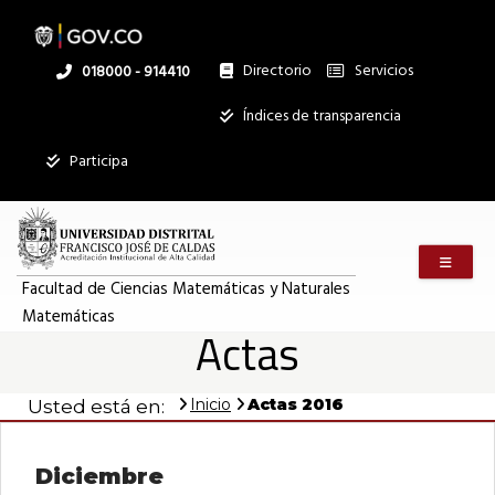
Pasar
al
contenido
principal
Directorio
Servicios
Linea
018000 - 914410
nacional
Institucional
Índices de transparencia
Participa
Menú m
Facultad de Ciencias Matemáticas y Naturales
Matemáticas
Actas
Inicio
Actas 2016
Usted está en:
Diciembre