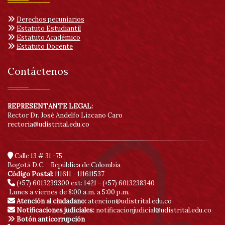
Derechos pecuniarios
Estatuto Estudiantil
Estatuto Académico
Estatuto Docente
Contáctenos
REPRESENTANTE LEGAL:
Rector Dr. José Andelfo Lizcano Caro
rectoria@udistrital.edu.co
Calle 13 # 31 -75
Bogotá D.C. - República de Colombia
Código Postal:
111611 - 111611537
(+57) 6013239300
ext: 1421 - (+57) 6013238340
Lunes a viernes de 8:00 a.m. a 5:00 p.m.
Atención al ciudadano:
atencion@udistrital.edu.co
Notificaciones judiciales:
notificacionjudicial@udistrital.edu.co
Botón anticorrupción