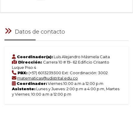
Datos de contacto
Coordinador(a):
Luís Alejandro Másmela Caita
Dirección:
Carrera 10 # 19- 62 Edificio Crisanto
Luque Piso 4
PBX:
(+57) 6013239300 Ext: Coordinación: 3002
matematicas@udistrital.edu.co
Coordinador:
Viernes 10:00 a.m a 12:00 p.m
Asistente:
Lunes y Jueves: 2:00 p.m a 4:00 p.m, Martes
y Viernes: 10:00 a.m a 12:00 p.m