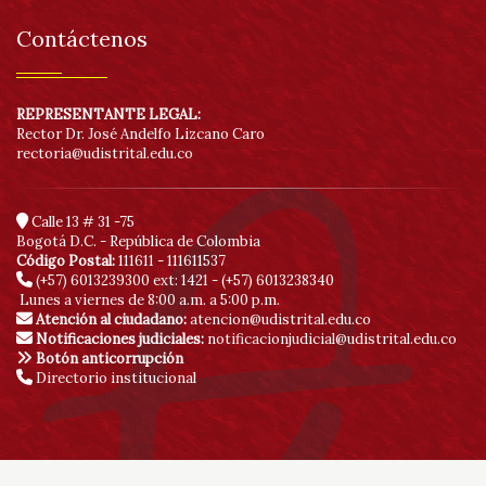
Contáctenos
REPRESENTANTE LEGAL:
Rector Dr. José Andelfo Lizcano Caro
rectoria@udistrital.edu.co
Calle 13 # 31 -75
Bogotá D.C. - República de Colombia
Código Postal:
111611 - 111611537
(+57) 6013239300
ext: 1421 - (+57) 6013238340
Lunes a viernes de 8:00 a.m. a 5:00 p.m.
Atención al ciudadano:
atencion@udistrital.edu.co
Notificaciones judiciales:
notificacionjudicial@udistrital.edu.co
Botón anticorrupción
Directorio institucional