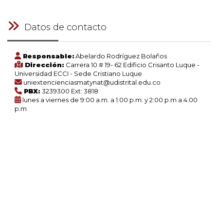
Datos de contacto
Responsable:
Abelardo Rodríguez Bolaños
Dirección:
Carrera 10 # 19- 62 Edificio Crisanto Luque -
Universidad ECCI - Sede Cristiano Luque
uniextencienciasmatynat@udistrital.edu.co
PBX:
3239300 Ext: 3818
lunes a viernes de 9:00 a.m. a 1:00 p.m. y 2:00 p.m a 4:00
p.m