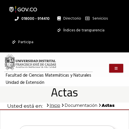
Pasar
al
contenido
principal
Directorio
Servicios
Linea
018000 - 914410
nacional
Institucional
Índices de transparencia
Participa
Menú m
Facultad de Ciencias Matemáticas y Naturales
Unidad de Extensión
Actas
Inicio
Documentación
Actas
Usted está en: