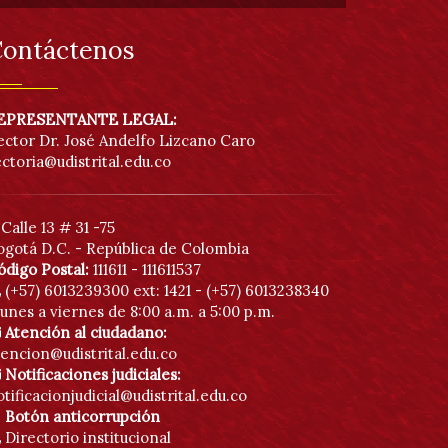
ontáctenos
EPRESENTANTE LEGAL:
ector Dr. José Andelfo Lizcano Caro
ectoria@udistrital.edu.co
Calle 13 # 31 -75
ogotá D.C. - República de Colombia
ódigo Postal:
111611 - 111611537
(+57) 6013239300
ext: 1421 - (+57) 6013238340
unes a viernes de 8:00 a.m. a 5:00 p.m.
Atención al ciudadano:
tencion@udistrital.edu.co
Notificaciones judiciales:
tificacionjudicial@udistrital.edu.co
Botón anticorrupción
Directorio institucional