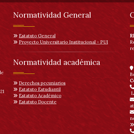
Normatividad General
C
Estatuto General
R
Proyecto Universitario Institucional - PUI
R
r
Normatividad académica
de
B
C
Derechos pecuniarios
Estatuto Estudiantil
21
L
Estatuto Académico
Estatuto Docente
a
no