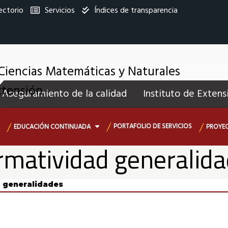
ectorio
Servicios
Índices de transparencia
titucional
Ciencias Matemáticas y Naturales
enú
xtensión
Aseguramiento de la calidad
Instituto de Extens
ecundario
PORTAFOLIO DE SERVICIOS
EDUCACIÓN CONTINUADA
PROYEC
matividad generalid
 generalidades