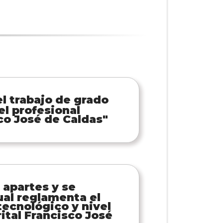
el trabajo de grado
el profesional
sco José de Caldas"
 apartes y se
ual reglamenta el
tecnológico y nivel
ital Francisco José