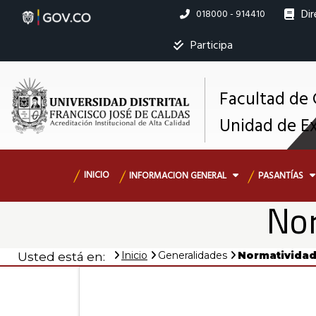
Pasar
Dir
Linea
018000 - 914410
al
nacional
contenido
Ins
Participa
principal
Facultad de 
M
Unidad de E
s
Navegación
INICIO
INFORMACION GENERAL
PASANTÍAS
principal
Nor
Inicio
Generalidades
Normatividad
Usted está en: