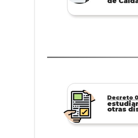
de Cald
Decreto 0
estudian
otras di