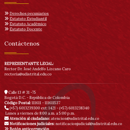
Derechos pecuniarios
Estatuto Estudiantil
Estatuto Académico
Estatuto Docente
Contáctenos
REPRESENTANTE LEGAL:
Rector Dr. José Andelfo Lizcano Caro
rectoria@udistrital.edu.co
Calle 13 # 31 -75
Bogotá D.C. - República de Colombia
Código Postal:
111611 - 111611537
(+57) 6013239300
ext: 1421 - (+57) 6013238340
Lunes a viernes de 8:00 a.m. a 5:00 p.m.
Atención al ciudadano:
atencion@udistrital.edu.co
Notificaciones judiciales:
notificacionjudicial@udistrital.edu.co
Botón anticorrupción