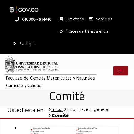
Pasar
al
contenido
principal
Directorio
Servicios
Linea
018000 - 914410
nacional
Institucional
Índices de transparencia
Participa
Menú m
Facultad de Ciencias Matemáticas y Naturales
Curriculo y Calidad
Comité
Inicio
Información general
Usted esta en:
Comité