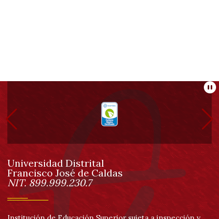
Información
Pa
pie
de
Universidad Distrital
página
Francisco José de Caldas
Información
NIT. 899.999.230.7
Institución de Educación Superior sujeta a inspección y