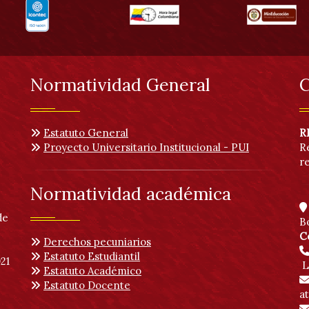
Normatividad General
C
Estatuto General
R
Proyecto Universitario Institucional - PUI
R
r
Normatividad académica
de
B
C
Derechos pecuniarios
Estatuto Estudiantil
21
L
Estatuto Académico
Estatuto Docente
a