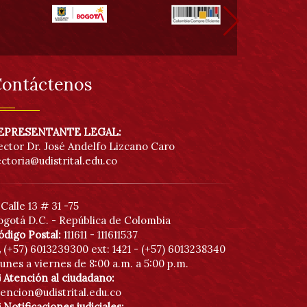
ontáctenos
EPRESENTANTE LEGAL:
ector Dr. José Andelfo Lizcano Caro
ectoria@udistrital.edu.co
Calle 13 # 31 -75
ogotá D.C. - República de Colombia
ódigo Postal:
111611 - 111611537
(+57) 6013239300
ext: 1421 - (+57) 6013238340
unes a viernes de 8:00 a.m. a 5:00 p.m.
Atención al ciudadano:
tencion@udistrital.edu.co
Notificaciones judiciales: