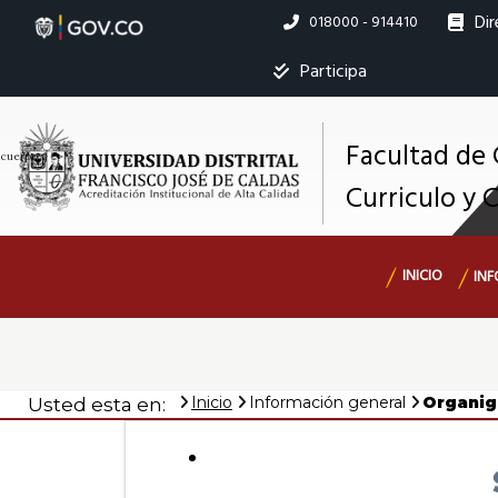
Pasar
Dir
Linea
018000 - 914410
al
nacional
contenido
Ins
Participa
principal
Facultad de 
M
cuerpo; } ?>
Curriculo y 
s
Navegación
INICIO
INF
principal
Inicio
Información general
Organi
Usted esta en: