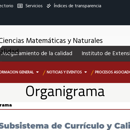
ectorio
Servicios
Índices de transparencia
titucional
Ciencias Matemáticas y Naturales
enú
Calidad
Aseguramiento de la calidad
Instituto de Extens
ecundario
ORMACION GENERAL
NOTICIAS Y EVENTOS
PROCESOS ASOCIAD
Organigrama
grama