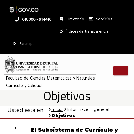
Pasar
al
contenido
principal
Directorio
Servicios
Linea
018000 - 914410
nacional
Institucional
Índices de transparencia
Participa
Menú m
Facultad de Ciencias Matemáticas y Naturales
Curriculo y Calidad
Objetivos
Inicio
Información general
Usted esta en:
Objetivos
El Subsistema de Currículo y