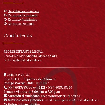
Derechos pecuniarios
Estatuto Estudiantil
Estatuto Académico
Estatuto Docente
Contáctenos
REPRESENTANTE LEGAL:
Rector Dr. José Andelfo Lizcano Caro
rectoria@udistrital.edu.co
Calle 13 # 31 -75
Bogotá D.C. - República de Colombia
Código Postal:
111611 - 111611537
(+57) 6013239300
ext: 1421 - (+57) 6013238340
Lunes a viernes de 8:00 a.m. a 5:00 p.m.
Atención al ciudadano:
atencion@udistrital.edu.co
Notificaciones judiciales:
notificacionjudicial@udistrital.edu.co
Botón anticorrupción