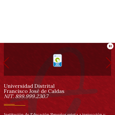
Información
Pa
pie
de
Universidad Distrital
página
Francisco José de Caldas
Información
NIT. 899.999.230.7
Institución de Educación Superior sujeta a inspección y