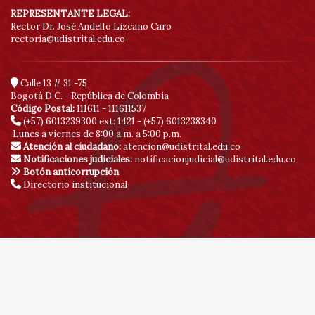
REPRESENTANTE LEGAL:
Rector Dr. José Andelfo Lizcano Caro
rectoria@udistrital.edu.co
Calle 13 # 31 -75
Bogotá D.C. - República de Colombia
Código Postal:
111611 - 111611537
(+57) 6013239300
ext: 1421 - (+57) 6013238340
Lunes a viernes de 8:00 a.m. a 5:00 p.m.
Atención al ciudadano:
atencion@udistrital.edu.co
Notificaciones judiciales:
notificacionjudicial@udistrital.edu.co
Botón anticorrupción
Directorio institucional
© Copyright 2020 | Sitio creado y administrado por la Red de Datos
UDNET | Vicerrectoría Académica
Ingreso publicadores
SDQS
Políticas de privacidad
Contáctenos
Mapa de sitio