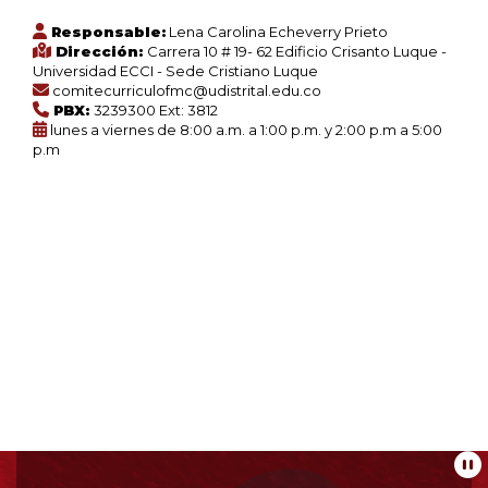
Responsable:
Lena Carolina Echeverry Prieto
Dirección:
Carrera 10 # 19- 62 Edificio Crisanto Luque -
Universidad ECCI - Sede Cristiano Luque
comitecurriculofmc@udistrital.edu.co
PBX:
3239300 Ext: 3812
lunes a viernes de 8:00 a.m. a 1:00 p.m. y 2:00 p.m a 5:00
p.m
Información