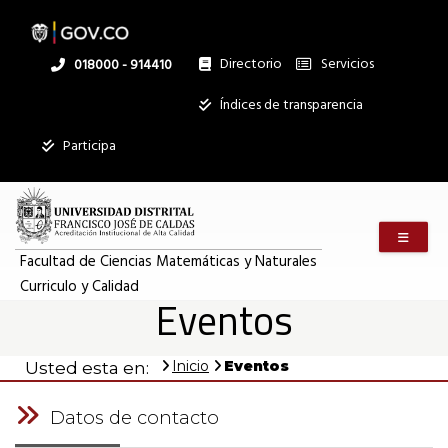
Pasar
al
contenido
principal
Directorio
Servicios
Linea
018000 - 914410
nacional
Institucional
Índices de transparencia
Participa
Menú m
Facultad de Ciencias Matemáticas y Naturales
Curriculo y Calidad
Eventos
Inicio
Eventos
Usted esta en:
Datos de contacto