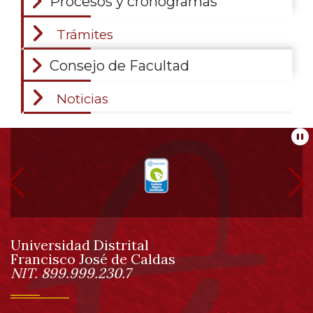
Procesos y cronogramas
Trámites
Consejo de Facultad
Noticias
Información
Pa
pie
de
Universidad Distrital
página
Francisco José de Caldas
Información
NIT. 899.999.230.7