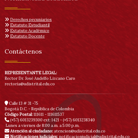
Derechos pecuniarios
Estatuto Estudiantil
Estatuto Académico
Estatuto Docente
Contáctenos
REPRESENTANTE LEGAL:
Rector Dr. José Andelfo Lizcano Caro
rectoria@udistrital.edu.co
Calle 13 # 31 -75
Bogotá D.C. - República de Colombia
Código Postal:
111611 - 111611537
(+57) 6013239300
ext: 1421 - (+57) 6013238340
Lunes a viernes de 8:00 a.m. a 5:00 p.m.
Atención al ciudadano:
atencion@udistrital.edu.co
Notificaciones judiciales:
notificacionjudicial@udistrital.edu.co