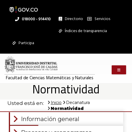
Pasar
al
contenido
principal
Directorio
Servicios
Linea
018000 - 914410
nacional
Institucional
Índices de transparencia
Participa
Menú m
Facultad de Ciencias Matemáticas y Naturales
Normatividad
Inicio
Decanatura
Usted está en:
Normatividad
Información general