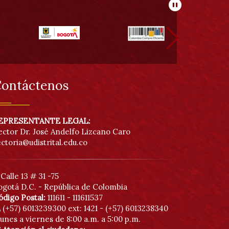
Pausar
ontáctenos
EPRESENTANTE LEGAL:
ector Dr. José Andelfo Lizcano Caro
ectoria@udistrital.edu.co
Calle 13 # 31 -75
ogotá D.C. - República de Colombia
ódigo Postal:
111611 - 111611537
(+57) 6013239300
ext: 1421 - (+57) 6013238340
unes a viernes de 8:00 a.m. a 5:00 p.m.