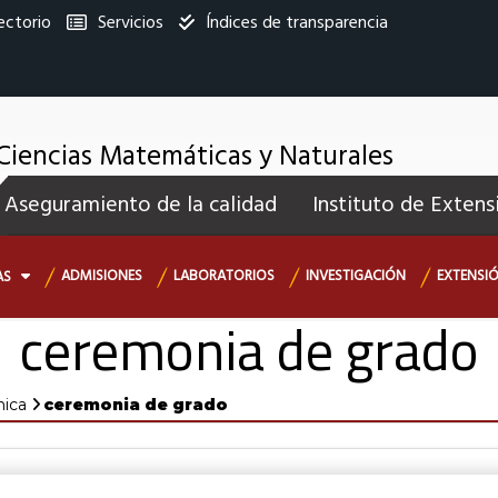
ectorio
Servicios
Índices de transparencia
titucional
Ciencias Matemáticas y Naturales
enú
Aseguramiento de la calidad
Instituto de Extens
ecundario
ADMISIONES
LABORATORIOS
INVESTIGACIÓN
EXTENSI
AS
ceremonia de grado
mica
ceremonia de grado