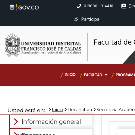
Pasar
Dir
Linea
018000 - 914410
al
nacional
contenido
Ins
Participa
principal
Facultad de 
M
s
Navegación
INICIO
FACULTAD
PROGRAM
principal
Inicio
Decanatura
Secretaría Acadé
Usted está en:
Información general