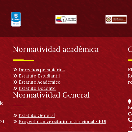
Normatividad académica
C
Derechos pecuniarios
R
Estatuto Estudiantil
R
Estatuto Académico
r
Estatuto Docente
Normatividad General
de
B
C
Estatuto General
21
Proyecto Universitario Institucional - PUI
L