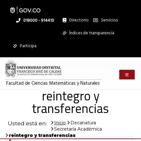
Pasar
al
contenido
principal
Directorio
Servicios
Linea
018000 - 914410
nacional
Institucional
Índices de transparencia
Participa
Menú m
Facultad de Ciencias Matemáticas y Naturales
reintegro y
transferencias
Inicio
Decanatura
Usted está en:
Secretaría Académica
reintegro y transferencias