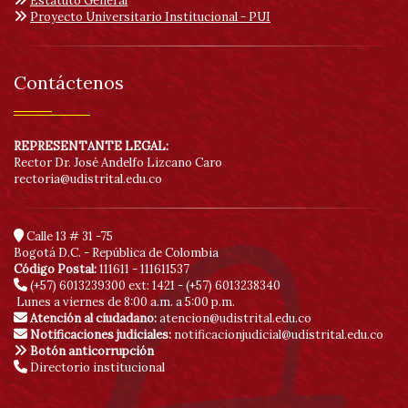
Estatuto General
Proyecto Universitario Institucional - PUI
Contáctenos
REPRESENTANTE LEGAL:
Rector Dr. José Andelfo Lizcano Caro
rectoria@udistrital.edu.co
Calle 13 # 31 -75
Bogotá D.C. - República de Colombia
Código Postal:
111611 - 111611537
(+57) 6013239300
ext: 1421 - (+57) 6013238340
Lunes a viernes de 8:00 a.m. a 5:00 p.m.
Atención al ciudadano:
atencion@udistrital.edu.co
Notificaciones judiciales:
notificacionjudicial@udistrital.edu.co
Botón anticorrupción
Directorio institucional