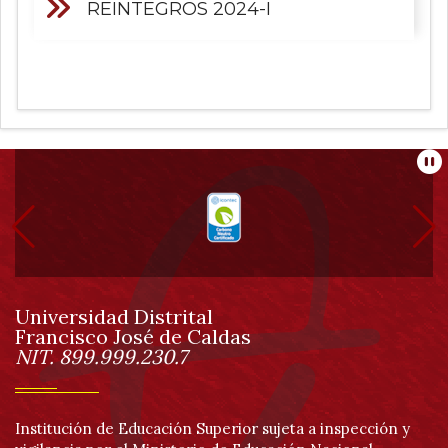
REINTEGROS 2024-I
Información
Pa
pie
de
Universidad Distrital
página
Francisco José de Caldas
Información
NIT. 899.999.230.7
Institución de Educación Superior sujeta a inspección y