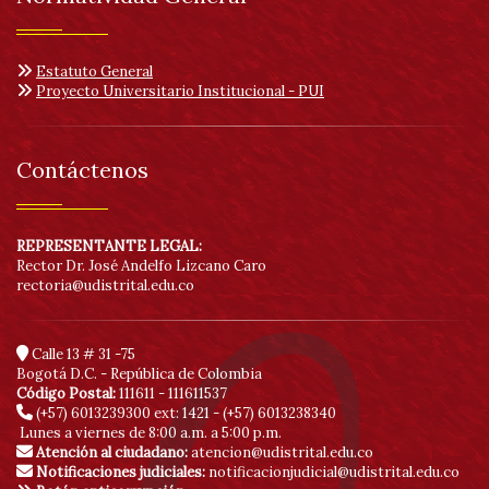
Estatuto General
Proyecto Universitario Institucional - PUI
Contáctenos
REPRESENTANTE LEGAL:
Rector Dr. José Andelfo Lizcano Caro
rectoria@udistrital.edu.co
Calle 13 # 31 -75
Bogotá D.C. - República de Colombia
Código Postal:
111611 - 111611537
(+57) 6013239300
ext: 1421 - (+57) 6013238340
Lunes a viernes de 8:00 a.m. a 5:00 p.m.
Atención al ciudadano:
atencion@udistrital.edu.co
Notificaciones judiciales:
notificacionjudicial@udistrital.edu.co