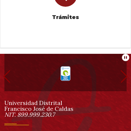
Trámites
Información
Pa
pie
de
Universidad Distrital
página
Francisco José de Caldas
Información
NIT. 899.999.230.7