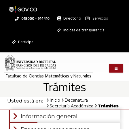
Pasar
al
contenido
principal
Directorio
Servicios
Linea
018000 - 914410
nacional
Institucional
Índices de transparencia
Participa
Menú m
Facultad de Ciencias Matemáticas y Naturales
Trámites
Inicio
Decanatura
Usted está en:
Secretaría Académica
Trámites
Información general